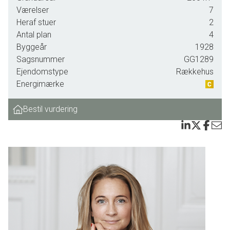
vejene i byen - men det gør de her. Børn i alle aldre leger
Værelser
7
med hinanden og følges i skole. Det er tydeligt at mærke, at
Heraf stuer
2
kvarteret er sit helt eget.
Antal plan
4
Byggeår
1928
De efterhånden ikoniske rækkehuse er opført i årene 1928-
Sagsnummer
GG1289
1929. Kvarteret er præget af store grønne områder, gamle
Ejendomstype
Rækkehus
træer på de grønne alléer, store gamle charmerende villaer
Energimærke
fra århundredeskiftet og ikke mindst den nye legeplads på
Egernvej, der er et besøg værd. Alle vejnavnene er opkaldt
Bestil vurdering
efter fugle - som en poetisk påmindelse om kvarterets
grønne omgivelser og oprindelige natur.
Rækkehuset på Egernvej fremstår flot og indbydende og
med sine 191 kvadratmeter boligareal + 102 kvm kælder +
udnyttet tagetage, der ikke er godkendt til beboelse og
derfor ikke er med i det oplyste boligareal, er dette
rækkehus blandt de største i kvarteret. I den dejlige have,
som vender stik syd, kan man fange dagens første
solstråle om morgenen og nyde den til solen går ned om
aftenen bag byens tage. I højsommeren er der sol i haven