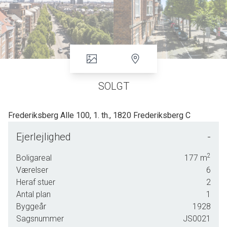
SOLGT
Frederiksberg Alle 100, 1. th., 1820 Frederiksberg C
Ejerlejlighed
-
GENNEMFØRT MODERNE HERSKABELIGHED MED ELEVATOR - NABO
TIL FREDERIKSBERG HAVE.
2
Boligareal
177
m
Værelser
6
Denne imponerende lejlighed ligger i en ejendom med en mindst lige så
Heraf stuer
2
imponerende adresse. Her befinder man sig vitterligt på det allermest
Antal plan
1
grønne og det allermest ægte Frederiksberg – uden genboer, med et skønt
Byggeår
1928
vue hele vejen ned ad alléen til den ene side og Runddelen med indgang til
Sagsnummer
JS0021