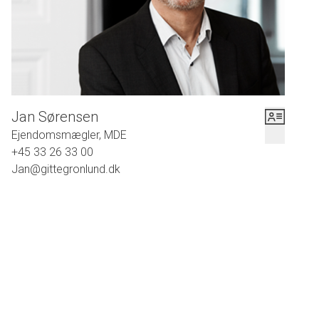
nye, smukke massive sildebensparketgulve uden et eneste
dørtrin. Dette giver en fornemmelse af gennemført
perfektionisme, som fortsætter som den røde tråd gennem
hele lejligheden.
Planløsningen er gennemtænkt, idet man har skabt tre gode
soveværelser, gæstetoilet og placeret køkkenet centralt i
Jan Sørensen
lejligheden. Lejligheden har endvidere 3 meter til loftet, en
Ejendomsmægler, MDE
pragtfuld udsigt over villakvarteret samt et fantastisk
+45 33 26 33 00
lysindfald, hvor solen kan nydes i stuerne til sent på dagen.
Jan@gittegronlund.dk
Denne dejlige lejlighed ligger i en ejendom med en mindst
lige så dejlig adresse. Her befinder man sig vitterligt på det
allermest grønne og det allermest ægte Frederiksberg.
Frederiksberg Allé og sidevejene hertil har altid været noget
helt særligt. Frederiksberg Allé blev anlagt i begyndelsen af
1700-tallet med parisisk inspiration - og netop den parisiske
stemning kan man roligt sige stadig består i området. I dag
er Kochsvej blandt andet kendt for sine karakteristiske