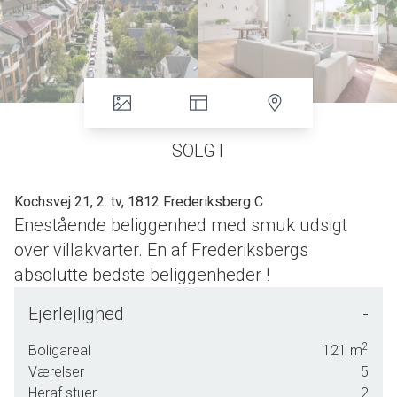
SOLGT
Kochsvej 21, 2. tv, 1812 Frederiksberg C
Enestående beliggenhed med smuk udsigt
over villakvarter. En af Frederiksbergs
absolutte bedste beliggenheder !
Imponerende gennemrenoveret herskabslejlighed – ja,
Ejerlejlighed
-
nærmest genfødt – hvor der er skabt en helt igennem
vellykket kombination af det gamle, herskabelige og det
2
Boligareal
121
m
moderne, funktionelle. Køkkenet er flyttet til den oprindelige
Værelser
5
spisestue, og hjertet i lejligheden er i dag det store
Heraf stuer
2