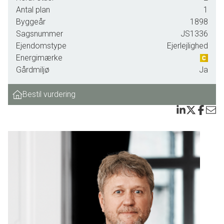
køkken/alrum, som hænger perfekt sammen med den
Antal plan
1
smukke opholdsstue.
Byggeår
1898
Sagsnummer
JS1336
Man bliver forblændet af den kompromisløse
Ejendomstype
Ejerlejlighed
istandsættelse, der er gennemsyret af kvalitet. Det lækre
Energimærke
køkken/alrum er fra Handcrafted Interior med massive
Gårdmiljø
Ja
skuffer i egetræ, smuk bordplade i dolomitsten, elegante
greb fra Julie Brandt, Quooker Fusion 5 samt alle hårde
Bestil vurdering
hvidevarer, herunder Bora kogeplade og vinkøleskab.
Det overdådige badeværelse er udført med smukke klinker
og vandbåren gulvvarme, eksklusive armaturer fra
Dornbracht, indbyggede skabe fra Handcrafted Interior
samt en diskret indbygget vaskesøjle.
Lejligheden blev gennemrenoveret i 2025, hvor alle
radiatorer blev udskiftet og skjult med snedkerbyggede
radiatorskjulere. Væggene blev fuldspartlet og fik nyt
glasfilt, samtidig med at der blev indfræset nyt el i hele
lejligheden. Overalt i lejligheden er der lagt gennemgående