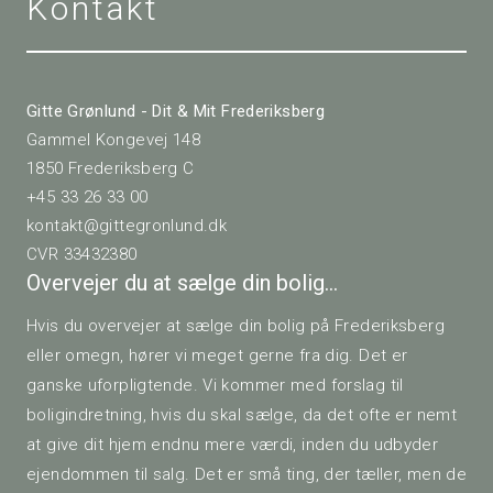
Kontakt
indbetales der årligt til grundfonden, hvilket historisk har
betydet, at vedligeholdelsesopgaver har kunnet
gennemføres uden ekstra indbetalinger fra beboerne.
Gitte Grønlund - Dit & Mit Frederiksberg
Der er aktuelt et altanprojekt undervejs i ejendommen. Der
Gammel Kongevej 148
er netop afholdt et altanmøde, hvor der var opbakning til at
1850 Frederiksberg C
arbejde videre med projektet med henblik på en endelig
+45 33 26 33 00
beslutning på en kommende generalforsamling i slut juni.
kontakt@gittegronlund.dk
Herefter skal projektet godkendes af kommunen. Den
foreløbige plan er, at altanerne bliver ca. 1,5 x 3,7 meter.
CVR 33432380
Overvejer du at sælge din bolig…
Hvis du overvejer at sælge din bolig på Frederiksberg
eller omegn, hører vi meget gerne fra dig. Det er
ganske uforpligtende. Vi kommer med forslag til
boligindretning, hvis du skal sælge, da det ofte er nemt
at give dit hjem endnu mere værdi, inden du udbyder
ejendommen til salg. Det er små ting, der tæller, men de