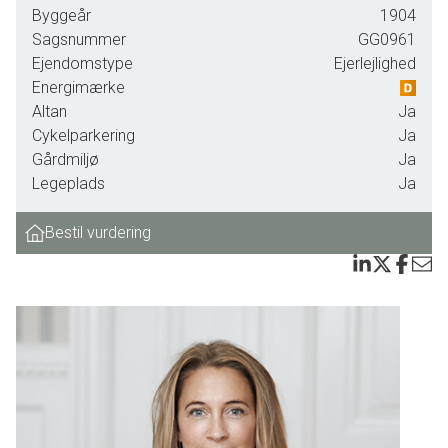
fredfyldt her kan være. Det er en lille oase midt i byen, hvor
Byggeår
1904
man stadig er i gå-afstand til hele Frederiksbergs kulturelle
Sagsnummer
GG0961
liv, stemning og miljø, Værnedamsvej og ikke mindst alle de
Ejendomstype
Ejerlejlighed
lækre specialbutikker på indkøbsstrøget, Gammel
Energimærke
Kongevej. Af offentlig transport i gå-afstand kan bl.a.
Altan
Ja
nævnes den nye metro på Frederiksberg Allé, hvorfra man
Cykelparkering
Ja
er på Kongens Nytorv på 7 minutter.
Gårdmiljø
Ja
Legeplads
Ja
Lejligheden fremstår pæn og indbydende. Ved ankomst
bemærker man straks den store dejlige altan, hvorfra der er
Bestil vurdering
udsigt til grønne trætoppe og den smukke villavej,
Hauchsvej, og hvor eftermiddags- og aftensolen kan nydes
i fulde drag, til solen går ned bag byens tage langt ud på
aftenen. De smukke stuklofter, oprindelige plankegulve og
flotte fyldningsdøre understreger den charmerende
herskabelighed, som fortsætter som den røde tråd
igennem hele lejligheden. Her er et pragtfuldt lysindfald fra
begge sider af lejligheden og den frie udsigt over Hauchsvej
og ejendommens smukke fællesareal er både sjælden og