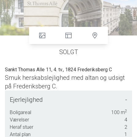
SOLGT
Sankt Thomas Alle 11, 4. tv., 1824 Frederiksberg C
Smuk herskabslejlighed med altan og udsigt
på Frederiksberg C.
Sankt Thomas Allé er en af mine absolutte favoritadresser
Ejerlejlighed
-
på indre Frederiksberg. Vi befinder os på en utrolig smuk
og stille ensrettet sidevej imellem Gammel Kongevej og
2
Boligareal
100
m
Sankt Thomas Plads på Frederiksberg Allé. Her er en
Værelser
4
udsøgt fred og ro - selv med åbne vinduer - og hvis man
Heraf stuer
2
ikke har prøvet at bo her, kan man ikke forestille sig, hvor
Antal plan
1